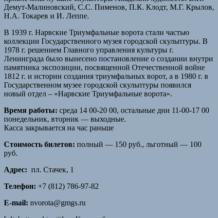
Демут-Малиновский, С.С. Пименов, П.К. Клодт, М.Г. Крылов,
Н.А. Токарев и И. Леппе.
В 1939 г. Нарвские Триумфальные ворота стали частью
коллекции Государственного музея городской скульптуры. В
1978 г. решением Главного управления культуры г.
Ленинграда было вынесено постановление о создании внутри
памятника экспозиции, посвященной Отечественной войне
1812 г. и истории создания триумфальных ворот, а в 1980 г. в
Государственном музее городской скульптуры появился
новый отдел – «Нарвские Триумфальные ворота».
Время работы:
среда 14 00-20 00, остальные дни 11-00-17 00
понедельник, вторник — выходные.
Касса закрывается на час раньше
Стоимость билетов:
полный — 150 руб., льготный — 100
руб.
Адрес:
пл. Стачек, 1
Телефон:
+7 (812) 786-97-82
E-mail:
nvorota@gmgs.ru