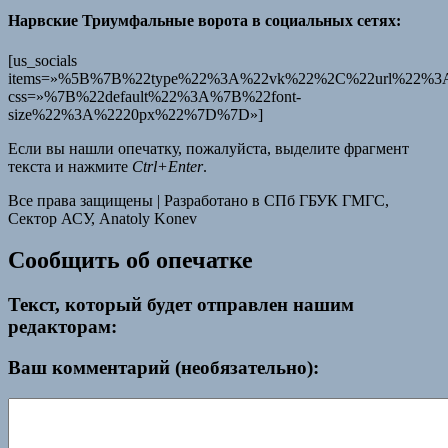
Нарвские Триумфальные ворота в социальных сетях:
[us_socials
items=»%5B%7B%22type%22%3A%22vk%22%2C%22url%22%3A%
css=»%7B%22default%22%3A%7B%22font-
size%22%3A%2220px%22%7D%7D»]
Если вы нашли опечатку, пожалуйста, выделите фрагмент
текста и нажмите
Ctrl+Enter
.
Все права защищены
|
Разработано в СПб ГБУК ГМГС,
Сектор АСУ, Anatoly Konev
Сообщить об опечатке
Текст, который будет отправлен нашим
редакторам:
Ваш комментарий (необязательно):