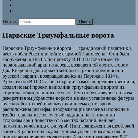
Прогулки по Некрополю
Знаки памяти
Найти:
Нарвские Триумфальные ворота
Нарвские Триумфальные ворота — грандиозный памятник в
честь побед России в войне с армией Наполеона. Они были
сооружены в 1834 г. по проекту В.П. Стасова на месте
первоначальной арки из дерева, возведенной архитектором
Дж. Кваренги для торжественной встречи победоносной
русской гвардии, возвращающейся из Парижа в 1814 г.
Архитектор В.П. Стасов, сохранив замысел предшественника,
создал новый проект, выполнив триумфальные ворота из
кирпича, облицованного медью. Тема победы звучит во всем
декоративном убранстве ворот: в нишах установлены фигуры
русских богатырей в кольчугах и шлемах; по фризу
расположены рельефы, изображающие знамена и победные
трубы; накладные золоченые надписи на аттике и по
сторонам арки повествуют о местах баталий; венчает
памятник колесница с фигурой Ники, запряженная шестеркой
коней. К работе над скульптурным убранством арки были
привлечены лучшие скульпторы Академии художеств: В.И.