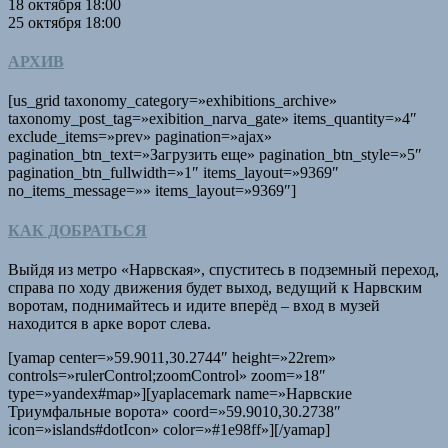
18 октября 18:00
25 октября 18:00​​​​​​​
АРХИВ
[us_grid taxonomy_category=»exhibitions_archive»
taxonomy_post_tag=»exibition_narva_gate» items_quantity=»4″
exclude_items=»prev» pagination=»ajax»
pagination_btn_text=»Загрузить еще» pagination_btn_style=»5″
pagination_btn_fullwidth=»1″ items_layout=»9369″
no_items_message=»» items_layout=»9369″]
КАК ДОБРАТЬСЯ
Выйдя из метро «Нарвская», спуститесь в подземный переход,
справа по ходу движения будет выход, ведущий к Нарвским
воротам, поднимайтесь и идите вперёд – вход в музей
находится в арке ворот слева.
[yamap center=»59.9011,30.2744″ height=»22rem»
controls=»rulerControl;zoomControl» zoom=»18″
type=»yandex#map»][yaplacemark name=»Нарвские
Триумфальные ворота» coord=»59.9010,30.2738″
icon=»islands#dotIcon» color=»#1e98ff»][/yamap]