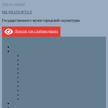
Skip to content
МЕДИАПОРТАЛ
Государственного музея городской скульптуры
Версия для слабовидящих
Menu
Главная
Рубрики
Уткина дача
Блокада Ленинграда
Видеосюжеты
Виртуальные выставки
Знаки памяти
Музыкальный некрополь
Памятники Петербурга
Мемориальные доски
Публикации
Путеводители, экскурсии
У ног Императрицы
Мастерская М.К.Аникушина
Новый выставочный зал