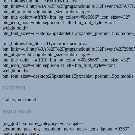
[ult_buttons btn_title=»Купить билет»
btn_link=»url:http%3A%2F%2Fgmgs.tncloud.ru%2Fevent%2F
btn_align=»ubtn-right» btn_size=»ubtn-large»
btn_title_color=»#ffffff» btn_bg_color=»#0e6666″ icon_size=»32″
btn_icon_pos=»ubtn-sep-icon-at-left» btn_font_style=»font-
weight:bold;»
btn_font_size=»desktop:25px;tablet:15px;tablet_portrait:15px;mobil
[ult_buttons btn_title=»Пушкинская карта»
btn_link=»url:http%3A%2F%2Fgmgs.tncloud.ru%2Fevent%2F29
btn_align=»ubtn-right» btn_size=»ubtn-large»
btn_title_color=»#ffffff» btn_bg_color=»#0e6666″ icon_size=»32″
btn_icon_pos=»ubtn-sep-icon-at-left» btn_font_style=»font-
weight:bold;»
btn_font_size=»desktop:25px;tablet:15px;tablet_portrait:15px;mobil
ГАЛЕРЕЯ
Gallery not found.
ВЫСТАВКИ
[us_grid taxonomy_category=»narvagate»
taxonomy_post_tag=»exibition_narva_gate» items_layout=»9369″
items_gap=»1rem»]