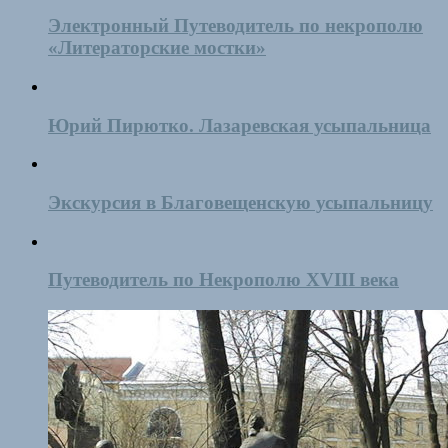
Электронный Путеводитель по некрополю
«Литераторские мостки»
Юрий Пирютко. Лазаревская усыпальница
Экскурсия в Благовещенскую усыпальницу
Путеводитель по Некрополю XVIII века