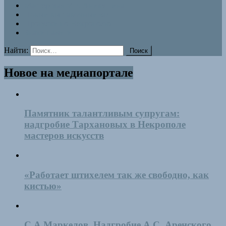
Мастерская М.К.Аникушина
Новый выставочный зал
Прогулки по Некрополю
Знаки памяти
Найти:
Новое на медиапортале
Памятник талантливым супругам:
надгробие Тархановых в Некрополе
мастеров искусств
«Работает штихелем так же свободно, как
кистью»
С.А.Маркелов. Надгробие А.С. Аренского