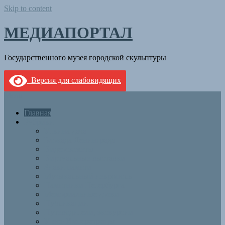
Skip to content
МЕДИАПОРТАЛ
Государственного музея городской скульптуры
Версия для слабовидящих
Menu
Главная
Рубрики
Уткина дача
Блокада Ленинграда
Видеосюжеты
Виртуальные выставки
Знаки памяти
Музыкальный некрополь
Памятники Петербурга
Мемориальные доски
Публикации
Путеводители, экскурсии
У ног Императрицы