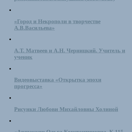
«Город и Некрополи в творчестве
А.В.Васильева»
А.Т. Матвеев и А.Н. Черницкий. Учитель и
ученик
Видеовыставка «Открытка эпохи
прогресса»
Рисунки Любови Михайловны Холиной
«Аршакуни Ольга Константиновна. К 115