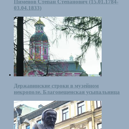
Пименов Степан Степанович (15.01.1784-
03.04.1833)
Державинские строки в музейном
некрополе. Благовещенская усыпальница