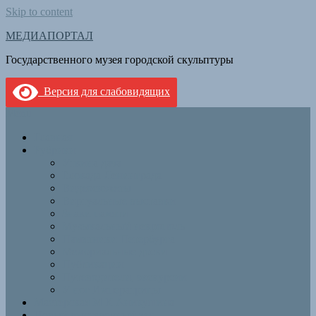
Skip to content
МЕДИАПОРТАЛ
Государственного музея городской скульптуры
Версия для слабовидящих
Menu
Главная
Рубрики
Уткина дача
Блокада Ленинграда
Видеосюжеты
Виртуальные выставки
Знаки памяти
Музыкальный некрополь
Памятники Петербурга
Мемориальные доски
Публикации
Путеводители, экскурсии
У ног Императрицы
Мастерская М.К.Аникушина
Новый выставочный зал