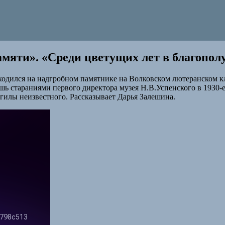
яти». «Среди цветущих лет в благополу
одился на надгробном памятнике на Волковском лютеранском кл
ь стараниями первого директора музея Н.В.Успенского в 1930-
могилы неизвестного. Рассказывает Дарья Залешина.