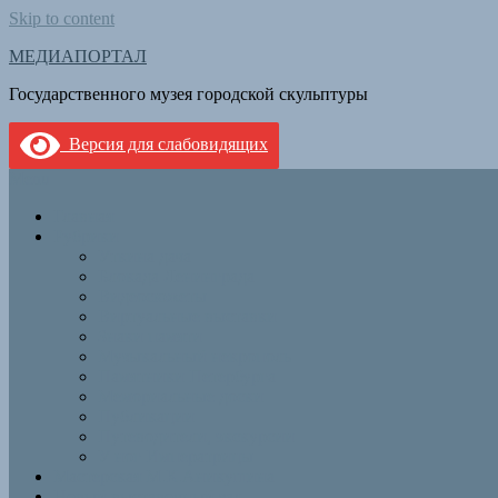
Skip to content
МЕДИАПОРТАЛ
Государственного музея городской скульптуры
Версия для слабовидящих
Menu
Главная
Рубрики
Уткина дача
Блокада Ленинграда
Видеосюжеты
Виртуальные выставки
Знаки памяти
Музыкальный некрополь
Памятники Петербурга
Мемориальные доски
Публикации
Путеводители, экскурсии
У ног Императрицы
Мастерская М.К.Аникушина
Новый выставочный зал