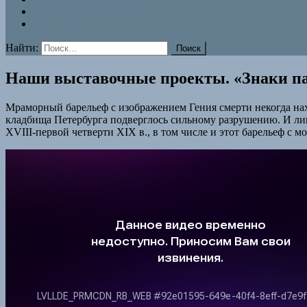
Прогулки по Некрополю
Знаки памяти
Найти:
Наши выставочные проекты. «Знаки пам
Мраморный барельеф с изображением Гения смерти некогда нах
кладбища Петербурга подверглось сильному разрушению. И лиш
XVIII-первой четверти XIX в., в том числе и этот барельеф с 