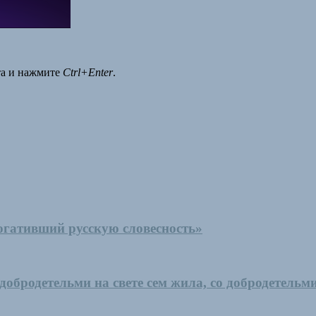
та и нажмите
Ctrl+Enter
.
гативший русскую словесность»
обродетельми на свете сем жила, со добродетельм