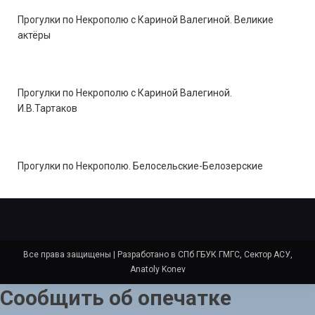
Прогулки по Некрополю с Кариной Валегиной. Великие
актёры
Прогулки по Некрополю с Кариной Валегиной.
И.В.Тартаков
Прогулки по Некрополю. Белосельские-Белозерские
Все права защищены
|
Разработано в СПб ГБУК ГМГС, Сектор АСУ,
Anatoly Konev
Сообщить об опечатке