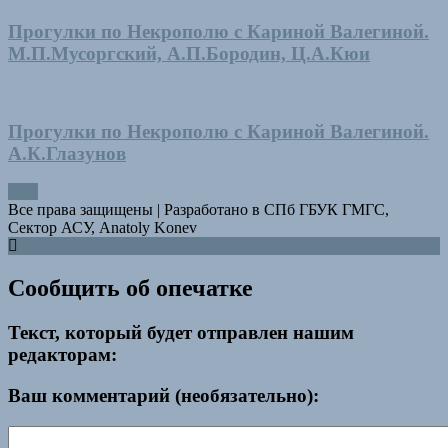
Прогулки по Некрополю с Кариной Валегиной.
М.П.Мусоргский, А.П.Бородин, Ц.А.Кюи
Прогулки по Некрополю с Кариной Валегиной.
А.К.Глазунов
Все права защищены
|
Разработано в СПб ГБУК ГМГС,
Сектор АСУ, Anatoly Konev
Сообщить об опечатке
Текст, который будет отправлен нашим
редакторам:
Ваш комментарий (необязательно):