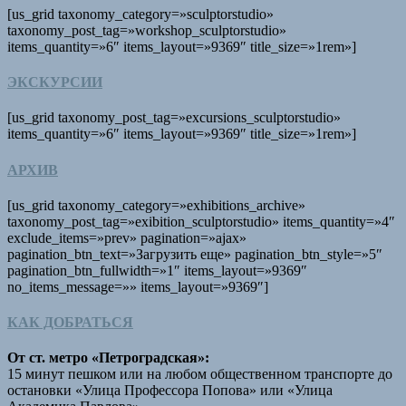
[us_grid taxonomy_category=»sculptorstudio»
taxonomy_post_tag=»workshop_sculptorstudio»
items_quantity=»6″ items_layout=»9369″ title_size=»1rem»]
ЭКСКУРСИИ
[us_grid taxonomy_post_tag=»excursions_sculptorstudio»
items_quantity=»6″ items_layout=»9369″ title_size=»1rem»]
АРХИВ
[us_grid taxonomy_category=»exhibitions_archive»
taxonomy_post_tag=»exibition_sculptorstudio» items_quantity=»4″
exclude_items=»prev» pagination=»ajax»
pagination_btn_text=»Загрузить еще» pagination_btn_style=»5″
pagination_btn_fullwidth=»1″ items_layout=»9369″
no_items_message=»» items_layout=»9369″]
КАК ДОБРАТЬСЯ
От ст. метро «Петроградская»:
15 минут пешком или на любом общественном транспорте до
остановки «Улица Профессора Попова» или «Улица