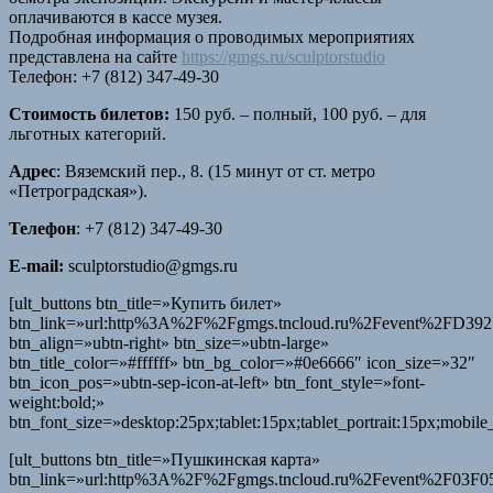
оплачиваются в кассе музея.
Подробная информация о проводимых мероприятиях
представлена на сайте
https://gmgs.ru/sculptorstudio
Телефон:
+7 (812) 347-49-30
Стоимость билетов:
150 руб. – полный, 100 руб. – для
льготных категорий.
Адрес
: Вяземский пер., 8. (15 минут от ст. метро
«Петроградская»).
Телефон
: +7 (812) 347-49-30
E-mail:
sculptorstudio@gmgs.ru
[ult_buttons btn_title=»Купить билет»
btn_link=»url:http%3A%2F%2Fgmgs.tncloud.ru%2Fevent%2FD39
btn_align=»ubtn-right» btn_size=»ubtn-large»
btn_title_color=»#ffffff» btn_bg_color=»#0e6666″ icon_size=»32″
btn_icon_pos=»ubtn-sep-icon-at-left» btn_font_style=»font-
weight:bold;»
btn_font_size=»desktop:25px;tablet:15px;tablet_portrait:15px;mobil
[ult_buttons btn_title=»Пушкинская карта»
btn_link=»url:http%3A%2F%2Fgmgs.tncloud.ru%2Fevent%2F03F