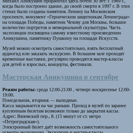
Михаил Аникушин проработал здесь почти 30 лет: с 1969 г.,
когда было построено здание, до своей смерти в 1997 г. В этих
стенах были созданы памятник Ленину на Московском
проспекте, монумент «Героическим защитникам Ленинграда»
на площади Победы, памятник Чехову для Москвы, большое
количество портретов и мемориальной скульптуры. Часть
экспозиции посвящена самому известному произведению
Аникушина, памятнику Пушкину на площади Искусств.
Музей можно осмотреть самостоятельно, взять бесплатный
аудиогид или заказать экскурсию. В большом зале проходят
временные выставки, регулярно проводятся мастер-классы
для детей и взрослых, концерты, фестивали.
Мастерская Аникушина в сентябре
Режим работы:
cреда 12:00-21:00 , четверг-воскресенье 12:00-
19:00.
Понедельник, вторник — выходные.
Касса закрывается на час раньше. Проход в музей по заранее
купленным билетам возможен только до закрытия кассы.
Адрес: Вяземский пер., 8. (15 минут от ст. метро
«Петроградская»).
Электронный билет даёт возможность самостоятельного
осмотра экспозиции. Экскурсии и мастер-классы