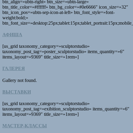
btn_align=»ubtn-right» btn_size=»ubtn-large»
btn_title_color=»#ffffff» btn_bg_color=»#0e6666″ icon_size=»32″
btn_icon_pos=»ubtn-sep-icon-at-left» btn_font_style=»font-
weight:bold;»
btn_font_size=»desktop:25px;tablet:15px;tablet_portrait:15px;mobil
АФИША
[us_grid taxonomy_category=»sculptorstudio»
taxonomy_post_tag=»poster_sculptorstudio» items_quantity=»6″
items_layout=»9369″ title_size=»1rem»]
ГАЛЕРЕЯ
Gallery not found.
ВЫСТАВКИ
[us_grid taxonomy_category=»sculptorstudio»
taxonomy_post_tag=»exibition_sculptorstudio» items_quantity=»6″
items_layout=»9369″ title_size=»1rem»]
МАСТЕР-КЛАССЫ