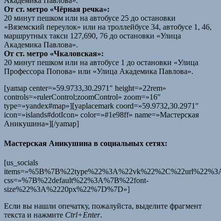
Академика Павлова».
От ст. метро «Чёрная речка»:
20 минут пешком или на автобусе 25 до остановки
«Вяземский переулок» или на троллейбусе 34, автобусе 1, 46,
маршрутных такси 127,690, 76 до остановки «Улица
Академика Павлова».
От ст. метро «Чкаловская»:
20 минут пешком или на автобусе 1 до остановки «Улица
Профессора Попова» или «Улица Академика Павлова».
[yamap center=»59.9733,30.2971″ height=»22rem»
controls=»rulerControl;zoomControl» zoom=»16″
type=»yandex#map»][yaplacemark coord=»59.9732,30.2971″
icon=»islands#dotIcon» color=»#1e98ff» name=»Мастерская
Аникушина»][/yamap]
Мастерская Аникушина в социальных сетях:
[us_socials
items=»%5B%7B%22type%22%3A%22vk%22%2C%22url%22%3A%
css=»%7B%22default%22%3A%7B%22font-
size%22%3A%2220px%22%7D%7D»]
Если вы нашли опечатку, пожалуйста, выделите фрагмент
текста и нажмите
Ctrl+Enter
.