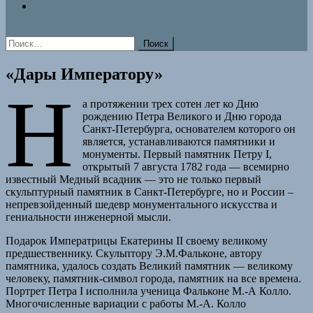
Знаки памяти
Найти:
«Дары Императору»
Н
а протяжении трех сотен лет ко Дню
рождению Петра Великого и Дню города
Санкт-Петербурга, основателем которого он
является, устанавливаются памятники и
монументы. Первый памятник Петру I,
открытый 7 августа 1782 года — всемирно
известный Медный всадник — это не только первый
скульптурный памятник в Санкт-Петербурге, но и России –
непревзойденный шедевр монументального искусства и
гениальности инженерной мысли.
Подарок Императрицы Екатерины II своему великому
предшественнику. Скульптору Э.М.Фальконе, автору
памятника, удалось создать Великий памятник — великому
человеку, памятник-символ города, памятник на все времена.
Портрет Петра I исполнила ученица Фальконе М.-А Колло.
Многочисленные вариации с работы М.-А. Колло