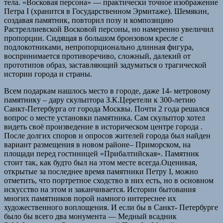
тела. «Восковая персона» — практически точное изображение
Петра I (хранится в Государственном Эрмитаже). Шемякин,
создавая памятник, повторил позу и композицию
Растреллиевской Восковой персоны, но намеренно увеличил
пропорции. Сидящая в большом бронзовом кресле с
подлокотниками, непропорционально длинная фигура,
воспринимается противоречиво, сложный, далекий от
прототипов образ, заставляющий задуматься о трагической
истории города и страны.
Всем подаркам нашлось место в городе, даже 14- метровому
памятнику – дару скульптора З.К.Церетели к 300-летию
Санкт-Петербурга от города Москвы. Почти 2 года решался
вопрос о месте установки памятника. Сам скульптор хотел
видеть своё произведение в историческом центре города .
После долгих споров и опросов жителей города был найден
вариант размещения в новом районе– Приморском, на
площади перед гостиницей «Прибалтийская». Памятник
стоит так, как будто был на этом месте всегда.Оценивая,
открытые за последнее время памятники Петру I, можно
отметить, что портретное сходство в них есть, но в основном
искусство на этом и заканчивается. Истории бытования
многих памятников порой намного интереснее их
художественного воплощения. И если бы в Санкт- Петербурге
было бы всего два монумента — Медный всадник