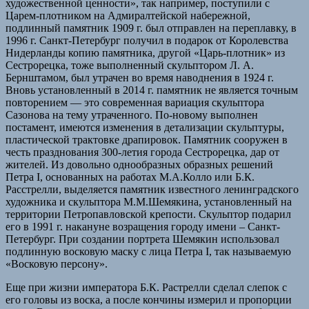
художественной ценности», так например, поступили с
Царем-плотником на Адмиралтейской набережной,
подлинный памятник 1909 г. был отправлен на переплавку, в
1996 г. Санкт-Петербург получил в подарок от Королевства
Нидерланды копию памятника, другой «Царь-плотник» из
Сестрорецка, тоже выполненный скульптором Л. А.
Бернштамом, был утрачен во время наводнения в 1924 г.
Вновь установленный в 2014 г. памятник не является точным
повторением — это современная вариация скульптора
Сазонова на тему утраченного. По-новому выполнен
постамент, имеются изменения в детализации скульптуры,
пластической трактовке драпировок. Памятник сооружен в
честь празднования 300-летия города Сестрорецка, дар от
жителей. Из довольно однообразных образных решений
Петра I, основанных на работах М.А.Колло или Б.К.
Расстрелли, выделяется памятник известного ленинградского
художника и скульптора М.М.Шемякина, установленный на
территории Петропавловской крепости. Скульптор подарил
его в 1991 г. накануне возращения городу имени – Санкт-
Петербург. При создании портрета Шемякин использовал
подлинную восковую маску с лица Петра I, так называемую
«Восковую персону».
Еще при жизни императора Б.К. Растрелли сделал слепок с
его головы из воска, а после кончины измерил и пропорции