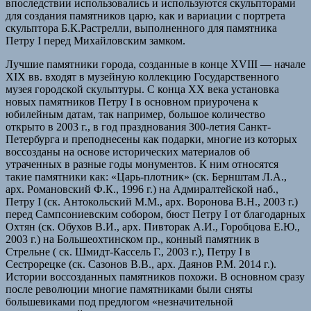
впоследствии использовались и используются скульпторами
для создания памятников царю, как и вариации с портрета
скульптора Б.К.Растрелли, выполненного для памятника
Петру I перед Михайловским замком.
Лучшие памятники города, созданные в конце XVIII — начале
XIX вв. входят в музейную коллекцию Государственного
музея городской скульптуры. С конца XX века установка
новых памятников Петру I в основном приурочена к
юбилейным датам, так например, большое количество
открыто в 2003 г., в год празднования 300-летия Санкт-
Петербурга и преподнесены как подарки, многие из которых
воссозданы на основе исторических материалов об
утраченных в разные годы монументов. К ним относятся
такие памятники как: «Царь-плотник» (ск. Бернштам Л.А.,
арх. Романовский Ф.К., 1996 г.) на Адмиралтейской наб.,
Петру I (ск. Антокольский М.М., арх. Воронова В.Н., 2003 г.)
перед Сампсониевским собором, бюст Петру I от благодарных
Охтян (ск. Обухов В.И., арх. Пивторак А.И., Горобцова Е.Ю.,
2003 г.) на Большеохтинском пр., конный памятник в
Стрельне ( ск. Шмидт-Кассель Г., 2003 г.), Петру I в
Сестрорецке (ск. Сазонов В.В., арх. Даянов Р.М. 2014 г.).
Истории воссозданных памятников похожи. В основном сразу
после революции многие памятниками были сняты
большевиками под предлогом «незначительной