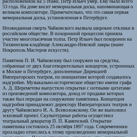
расположенной на 5 этаже, Петр Ильич умер. Ему было всего
53 года. На доме висит мемориальная доска, напоминающая о
великом композиторе. Примечательно, что это самая первая
мемориальная доска, установленная в Петербурге.
Неожиданная смерть Чайковского вызвала широкие отклики в
российском обществе. В похоронной процессии приняла
участие многотысячная толпа. Петр Ильич был похоронен на
Тихвинском кладбище Александро-Невской лавры (ныне
Некрополь Мастеров искусств).
Памятник П. И. Чайковскму был сооружен на средства,
собранные от двух благотворительных концертов, устроенных
в Москве и Петербурге, дополненные Дирекцией
Императорских театров, по инициативе которой создавалось
надгробие. Музыкально-историческое общество имени графа
А. Д. Шереметева выпустило открытки с нотными цитатами
из произведений композитора, доход от продажи которых
также был передан на сооружение памятника. Концепция
надгробия принадлежит директору Императорских театров и
другу Чайковского И. А. Всеволожскому. Он же выполнил
эскизный проект. Скульптурные работы осуществил
театральный декоратор П. П. Каменский. Открытие
памятника состоялось 25 октября 1897 года. Современники
прохладно отнеслись к этому произведению мемориальной