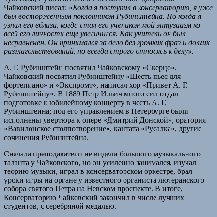
Чайковский писал: «
Когда я поступил в консерваторию, я уже
был восторженным поклонником Рубинштейна. Но когда я
узнал его вблизи, когда стал его учеником мой энтузиазм ко
всей его личности еще увеличился. Как учитель он был
несравненен. Он принимался за дело без громких фраз и долгих
разглагольствований, но всегда строго относясь к делу».
А. Г. Рубинштейн посвятил Чайковскому «Скерцо».
Чайковский посвятил Рубинштейну «Шесть пьес для
фортепиано» и «Экспромт», написал хор «Привет А. Г.
Рубинштейну». В 1889 Петр Ильич много сил отдал
подготовке к юбилейному концерту в честь А. Г.
Рубинштейна; под его управлением в Петербурге были
исполнены увертюра к опере «Дмитрий Донской», оратория
«Вавилонское столпотворение», кантата «Русалка», другие
сочинения Рубинштейна.
Сначала преподаватели не видели большого музыкального
таланта у Чайковского, но он усиленно занимался, изучал
теорию музыки, играл в консерваторском оркестре, брал
уроки игры на органе у известного органиста лютеранского
собора святого Петра на Невском проспекте. В итоге,
Консерваторию Чайковский закончил в числе лучших
студентов, с серебряной медалью.