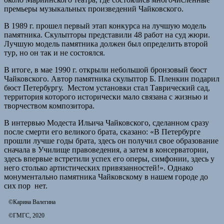
премьеры музыкальных произведений Чайковского.
В 1989 г. прошел первый этап конкурса на лучшую модель
памятника. Скульпторы представили 48 работ на суд жюри.
Лучшую модель памятника должен был определить второй
тур, но он так и не состоялся.
В итоге, в мае 1990 г. открыли небольшой бронзовый бюст
Чайковского. Автор памятника скульптор Б. Пленкин подарил
бюст Петербургу. Местом установки стал Таврический сад,
территория которого исторически мало связана с жизнью и
творчеством композитора.
В интервью Модеста Ильича Чайковского, сделанном сразу
после смерти его великого брата, сказано: «В Петербурге
прошли лучше годы брата, здесь он получил свое образование
сначала в Училище правоведения, а затем в консерватории,
здесь впервые встретили успех его оперы, симфонии, здесь у
него столько артистических привязанностей!». Однако
монументально памятника Чайковскому в нашем городе до
сих пор нет.
©Карина Валегина
©ГМГС, 2020