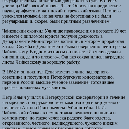
государственных чиновников для работы в суде. В стенах
училища Чайковский провел 9 лет. Он изучал юридические
науки, арифметику, латинский и греческий языки. Немного
увлекался музыкой, но занятия на фортепиано не были
регулярными и, скорее, были приятным развлечением.
Чайковский окончил Училище правоведения в возрасте 19 лет
и вместе с дипломом юриста получил должность в
Департаменте Министерства юстиции, в котором проработал
3 года. Служба в Департаменте была совершенно неинтересна
Чайковскому. В одном из писем он писал: «Из меня сделали
чиновника, да и то плохого». Однако сохранились наградные
листы Чайковскому за хорошую работу.
В 1862 г. он покинул Департамент в чине надворного
советника и поступил в Петербургскую консерваторию,
первое в России высшее учебное заведение, готовившее
профессиональных музыкантов.
Петр Ильич учился в Петербургской консерватории в течение
четырех лет, под руководством композитора и виртуозного
пианиста Антона Григорьевича Рубинштейна. П. И.
Чайковский обожал в нем не только великого пианиста и
композитора, но также человека редкого благородства,
откровенного, честного, великодушного, чуждого низким
чувствам, с умом ясным и с бесконечной добротой.