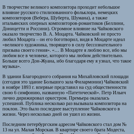
В творчестве великого композитора проходит небольшое
влияние русского стилизованного фольклора, немецких
композиторов (Вебера, Шуберта, Шумана), а также
итальянских оперных композиторов-романтиков (Беллини,
Доницетти и Россини). Огромное влияние на Чайковского
оказало творчество В. А. Моцарта. Чайковский не просто
любил Моцарта – он его боготворил, видя в Моцарте идеал
«великого художника, творящего в силу бессознательного
призыва своего гения». «… В Моцарте я люблю все, ибо мы
любим все в человеке, которого мы любим действительно.
Больше всего Дон-Жуана, ибо благодаря ему я узнал, что такое
музыка».
В здании Благородного собрания на Михайловский площади
(сегодня это здание Большого зала Филармонии) Чайковский
в ноябре 1893 г. впервые представил на суд общественности
свою 6 симфонию, названную «Патетической». Петр Ильич
лично дирижировал оркестром. Премьера оказалась
успешной. Публика несколько раз вызывала композитора на
поклон. Это было последнее выступление Чайковского в
жизни. Через несколько дней он ушел из жизни.
Последним петербургским адресом Чайковского стал дом №
13 на ул. Малая Морская. В квартире своего брата Модеста,