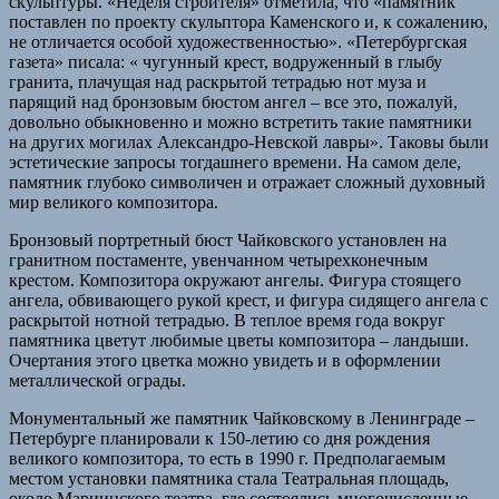
скульптуры. «Неделя строителя» отметила, что «памятник
поставлен по проекту скульптора Каменского и, к сожалению,
не отличается особой художественностью». «Петербургская
газета» писала: « чугунный крест, водруженный в глыбу
гранита, плачущая над раскрытой тетрадью нот муза и
парящий над бронзовым бюстом ангел – все это, пожалуй,
довольно обыкновенно и можно встретить такие памятники
на других могилах Александро-Невской лавры». Таковы были
эстетические запросы тогдашнего времени. На самом деле,
памятник глубоко символичен и отражает сложный духовный
мир великого композитора.
Бронзовый портретный бюст Чайковского установлен на
гранитном постаменте, увенчанном четырехконечным
крестом. Композитора окружают ангелы. Фигура стоящего
ангела, обвивающего рукой крест, и фигура сидящего ангела с
раскрытой нотной тетрадью. В теплое время года вокруг
памятника цветут любимые цветы композитора – ландыши.
Очертания этого цветка можно увидеть и в оформлении
металлической ограды.
Монументальный же памятник Чайковскому в Ленинграде –
Петербурге планировали к 150-летию со дня рождения
великого композитора, то есть в 1990 г. Предполагаемым
местом установки памятника стала Театральная площадь,
около Мариинского театра, где состоялись многочисленные