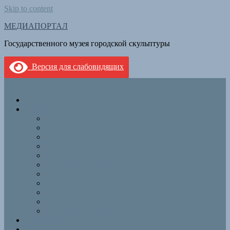
Skip to content
МЕДИАПОРТАЛ
Государственного музея городской скульптуры
Версия для слабовидящих
Menu
Главная
Рубрики
Уткина дача
Блокада Ленинграда
Видеосюжеты
Виртуальные выставки
Знаки памяти
Музыкальный некрополь
Памятники Петербурга
Мемориальные доски
Публикации
Путеводители, экскурсии
У ног Императрицы
Мастерская М.К.Аникушина
Новый выставочный зал