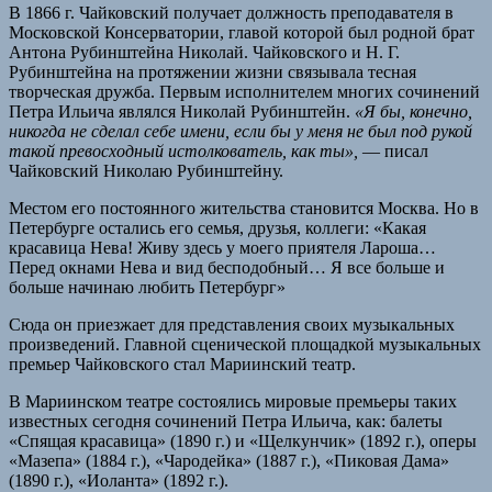
В 1866 г. Чайковский получает должность преподавателя в
Московской Консерватории, главой которой был родной брат
Антона Рубинштейна Николай. Чайковского и Н. Г.
Рубинштейна на протяжении жизни связывала тесная
творческая дружба. Первым исполнителем многих сочинений
Петра Ильича являлся Николай Рубинштейн.
«Я бы, конечно,
никогда не сделал себе имени, если бы у меня не был под рукой
такой превосходный истолкователь, как ты»,
— писал
Чайковский Николаю Рубинштейну.
Местом его постоянного жительства становится Москва. Но в
Петербурге остались его семья, друзья, коллеги: «Какая
красавица Нева! Живу здесь у моего приятеля Лароша…
Перед окнами Нева и вид бесподобный… Я все больше и
больше начинаю любить Петербург»
Сюда он приезжает для представления своих музыкальных
произведений. Главной сценической площадкой музыкальных
премьер Чайковского стал Мариинский театр.
В Мариинском театре состоялись мировые премьеры таких
известных сегодня сочинений Петра Ильича, как: балеты
«Спящая красавица» (1890 г.) и «Щелкунчик» (1892 г.), оперы
«Мазепа» (1884 г.), «Чародейка» (1887 г.), «Пиковая Дама»
(1890 г.), «Иоланта» (1892 г.).