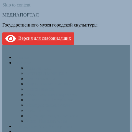
Skip to content
МЕДИАПОРТАЛ
Государственного музея городской скульптуры
Версия для слабовидящих
Menu
Главная
Рубрики
Уткина дача
Блокада Ленинграда
Видеосюжеты
Виртуальные выставки
Знаки памяти
Музыкальный некрополь
Памятники Петербурга
Мемориальные доски
Публикации
Путеводители, экскурсии
У ног Императрицы
Мастерская М.К.Аникушина
Новый выставочный зал