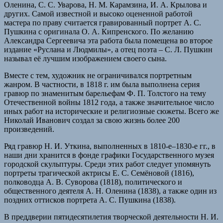
Оленина, С. С. Уварова, Н. М. Карамзина, И. А. Крылова и
других. Самой известной и высоко оцененной работой
мастера по праву считается гравированный портрет А. С.
Пушкина с оригинала О. А. Кипренского. По желанию
Александра Сергеевича эта работа была помещена во второе
издание «Руслана и Людмилы», а отец поэта – С. Л. Пушкин
называл её лучшим изображением своего сына.
Вместе с тем, художник не ограничивался портретным
жанром. В частности, в 1818 г. им была выполнена серия
гравюр по знаменитым барельефам Ф. П. Толстого на тему
Отечественной войны 1812 года, а также значительное число
иных работ на исторические и религиозные сюжеты. Всего же
Николай Иванович создал за свою жизнь более 200
произведений.
Ряд гравюр Н. И. Уткина, выполненных в 1810-е–1830-е гг., в
наши дни хранится в фонде графики Государственного музея
городской скульптуры. Среди этих работ следует упомянуть
портреты трагической актрисы Е. С. Семёновой (1816),
полководца А. В. Суворова (1818), политического и
общественного деятеля А. Н. Оленина (1838), а также один из
поздних оттисков портрета А. С. Пушкина (1838).
В преддверии пятидесятилетия творческой деятельности Н. И.