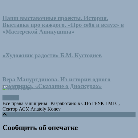
Наши выставочные проекты. История.
Выставка про каждого. «Про себя и вслух» в
«Мастерской Аникушина»
«Художник радости» Б.М. Кустодиев
Вера Мануртдинова. Из истории одного
памятника. «Сказание о Диоскурах»
Все права защищены
|
Разработано в СПб ГБУК ГМГС,
Сектор АСУ, Anatoly Konev
Сообщить об опечатке