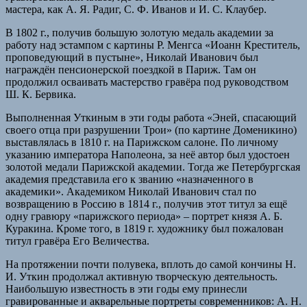
мастера, как А. Я. Радиг, С. Ф. Иванов и И. С. Клаубер.
В 1802 г., получив большую золотую медаль академии за
работу над эстампом с картины Р. Менгса «Иоанн Креститель,
проповедующий в пустыне», Николай Иванович был
награждён пенсионерской поездкой в Париж. Там он
продолжил осваивать мастерство гравёра под руководством
Ш. К. Бервика.
Выполненная Уткиным в эти годы работа «Эней, спасающий
своего отца при разрушении Трои» (по картине Доменикино)
выставлялась в 1810 г. на Парижском салоне. По личному
указанию императора Наполеона, за неё автор был удостоен
золотой медали Парижской академии. Тогда же Петербургская
академия представила его к званию «назначенного в
академики». Академиком Николай Иванович стал по
возвращению в Россию в 1814 г., получив этот титул за ещё
одну гравюру «парижского периода» – портрет князя А. Б.
Куракина. Кроме того, в 1819 г. художнику был пожалован
титул гравёра Его Величества.
На протяжении почти полувека, вплоть до самой кончины Н.
И. Уткин продолжал активную творческую деятельность.
Наибольшую известность в эти годы ему принесли
гравированные и акварельные портреты современников: А. Н.