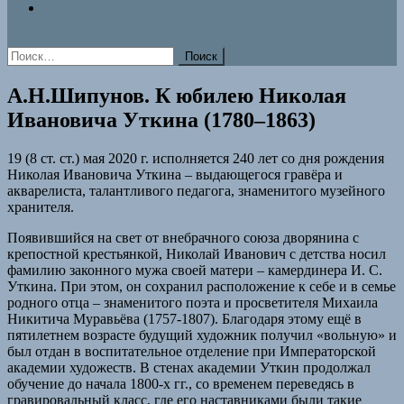
Знаки памяти
Найти:
А.Н.Шипунов. К юбилею Николая
Ивановича Уткина (1780–1863)
19 (8 ст. ст.) мая 2020 г. исполняется 240 лет со дня рождения
Николая Ивановича Уткина – выдающегося гравёра и
акварелиста, талантливого педагога, знаменитого музейного
хранителя.
Появившийся на свет от внебрачного союза дворянина с
крепостной крестьянкой, Николай Иванович с детства носил
фамилию законного мужа своей матери – камердинера И. С.
Уткина. При этом, он сохранил расположение к себе и в семье
родного отца – знаменитого поэта и просветителя Михаила
Никитича Муравьёва (1757-1807). Благодаря этому ещё в
пятилетнем возрасте будущий художник получил «вольную» и
был отдан в воспитательное отделение при Императорской
академии художеств. В стенах академии Уткин продолжал
обучение до начала 1800-х гг., со временем переведясь в
гравировальный класс, где его наставниками были такие