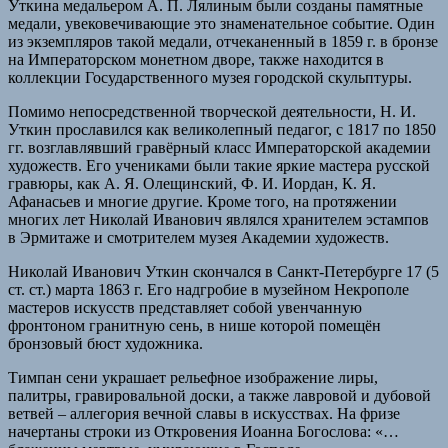
Уткина медальером А. П. Лялиным были созданы памятные
медали, увековечивающие это знаменательное событие. Один
из экземпляров такой медали, отчеканенный в 1859 г. в бронзе
на Императорском монетном дворе, также находится в
коллекции Государственного музея городской скульптуры.
Помимо непосредственной творческой деятельности, Н. И.
Уткин прославился как великолепный педагог, с 1817 по 1850
гг. возглавлявший гравёрный класс Императорской академии
художеств. Его учениками были такие яркие мастера русской
гравюры, как А. Я. Олещинский, Ф. И. Иордан, К. Я.
Афанасьев и многие другие. Кроме того, на протяжении
многих лет Николай Иванович являлся хранителем эстампов
в Эрмитаже и смотрителем музея Академии художеств.
Николай Иванович Уткин скончался в Санкт-Петербурге 17 (5
ст. ст.) марта 1863 г. Его надгробие в музейном Некрополе
мастеров искусств представляет собой увенчанную
фронтоном гранитную сень, в нише которой помещён
бронзовый бюст художника.
Тимпан сени украшает рельефное изображение лиры,
палитры, гравировальной доски, а также лавровой и дубовой
ветвей – аллегория вечной славы в искусствах. На фризе
начертаны строки из Откровения Иоанна Богослова: «…