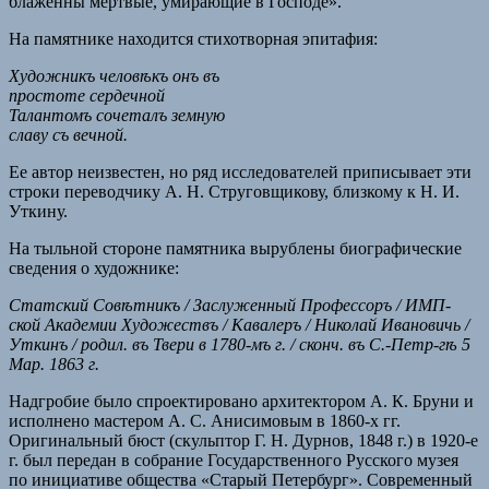
блаженны мертвые, умирающие в Господе».
На памятнике находится стихотворная эпитафия:
Художникъ человѣкъ онъ въ
простоте сердечной
Талантомъ сочеталъ земную
славу съ вечной.
Ее автор неизвестен, но ряд исследователей приписывает эти
строки переводчику А. Н. Струговщикову, близкому к Н. И.
Уткину.
На тыльной стороне памятника вырублены биографические
сведения о художнике:
Статский Совѣтникъ / Заслуженный Профессоръ / ИМП-
ской Академии Художествъ / Кавалеръ / Николай Ивановичь /
Уткинъ / родил. въ Твери в 1780-мъ г. / сконч. въ С.-Петр-гѣ 5
Map. 1863 г.
Надгробие было спроектировано архитектором А. К. Бруни и
исполнено мастером А. С. Анисимовым в 1860-х гг.
Оригинальный бюст (скульптор Г. Н. Дурнов, 1848 г.) в 1920-е
г. был передан в собрание Государственного Русского музея
по инициативе общества «Старый Петербург». Современный