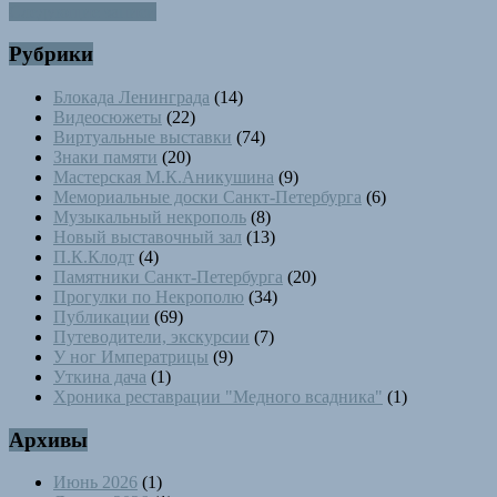
Навигация
Следующие записи
по
Рубрики
записям
Блокада Ленинграда
(14)
Видеосюжеты
(22)
Виртуальные выставки
(74)
Знаки памяти
(20)
Мастерская М.К.Аникушина
(9)
Мемориальные доски Санкт-Петербурга
(6)
Музыкальный некрополь
(8)
Новый выставочный зал
(13)
П.К.Клодт
(4)
Памятники Санкт-Петербурга
(20)
Прогулки по Некрополю
(34)
Публикации
(69)
Путеводители, экскурсии
(7)
У ног Императрицы
(9)
Уткина дача
(1)
Хроника реставрации "Медного всадника"
(1)
Архивы
Июнь 2026
(1)