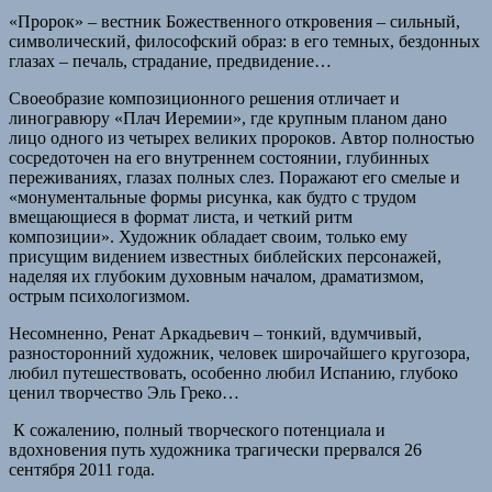
«Пророк» – вестник Божественного откровения – сильный,
символический, философский образ: в его темных, бездонных
глазах – печаль, страдание, предвидение…
Своеобразие композиционного решения отличает и
линогравюру «Плач Иеремии», где крупным планом дано
лицо одного из четырех великих пророков. Автор полностью
сосредоточен на его внутреннем состоянии, глубинных
переживаниях, глазах полных слез. Поражают его смелые и
«монументальные формы рисунка, как будто с трудом
вмещающиеся в формат листа, и четкий ритм
композиции». Художник обладает своим, только ему
присущим видением известных библейских персонажей,
наделяя их глубоким духовным началом, драматизмом,
острым психологизмом.
Несомненно, Ренат Аркадьевич – тонкий, вдумчивый,
разносторонний художник, человек широчайшего кругозора,
любил путешествовать, особенно любил Испанию, глубоко
ценил творчество Эль Греко…
К сожалению, полный творческого потенциала и
вдохновения путь художника трагически прервался 26
сентября 2011 года.