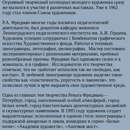
Огромный творческий потенциал молодого художника сразу
же вылился в участие в различных выставках. Уже в 1962
году стал членом Союза художников.
Р.А. Фридман многие годы посвятил педагогической
деятельности, был доцентом кафедры живописи
Ленинградского педагогического института им. А.И. Герцена.
Художник успешно сотрудничал с Комбинатом графического
искусства Художественного фонда. Работал в техниках
линогравюры, литографии, шелкографии. Мастер постоянно
экспериментировал с различными материалами, пробовал
разнообразные приемы. Фридман был одинаково силен и в
живописи, и в графике. Исследователи его творчества
отмечали, что он «работает штихелем так же свободно, как
кистью». В любимой линогравюре художник выделял такие
свойства как «пластичность, упругость и лаконизм», что
позволяло лучше и ярче выразить свое художественное кредо.
Одна из главных тем творчества Рената Фридмана –
Петербург, город, наполненный особой атмосферой, город
белых ночей, город блистательных архитектурных ансамблей
и скульптурных памятников. В 1995 году художник создает
выразительные, исполненные в едином стиле линогравюры с
подкраской акварелью и лаком, вошедшие в серию «Белые
ночи»: «Академия художеств», «Аничков мост»,