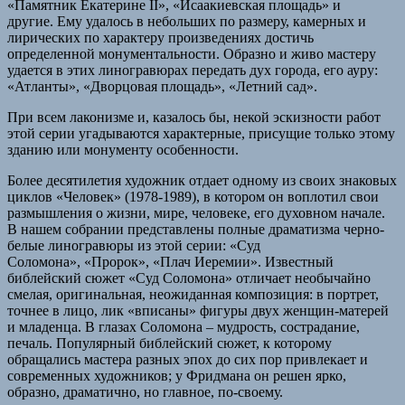
«Памятник Екатерине II», «Исаакиевская площадь» и
другие. Ему удалось в небольших по размеру, камерных и
лирических по характеру произведениях достичь
определенной монументальности. Образно и живо мастеру
удается в этих линогравюрах передать дух города, его ауру:
«Атланты», «Дворцовая площадь», «Летний сад».
При всем лаконизме и, казалось бы, некой эскизности работ
этой серии угадываются характерные, присущие только этому
зданию или монументу особенности.
Более десятилетия художник отдает одному из своих знаковых
циклов «Человек» (1978-1989), в котором он воплотил свои
размышления о жизни, мире, человеке, его духовном начале.
В нашем собрании представлены полные драматизма черно-
белые линогравюры из этой серии: «Суд
Соломона», «Пророк», «Плач Иеремии». Известный
библейский сюжет «Суд Соломона» отличает необычайно
смелая, оригинальная, неожиданная композиция: в портрет,
точнее в лицо, лик «вписаны» фигуры двух женщин-матерей
и младенца. В глазах Соломона – мудрость, сострадание,
печаль. Популярный библейский сюжет, к которому
обращались мастера разных эпох до сих пор привлекает и
современных художников; у Фридмана он решен ярко,
образно, драматично, но главное, по-своему.