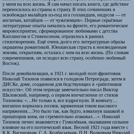
у меня на всю жизнь. Я сам начал писать книги, где действие
переносилось из страны в страну. В этих сочинениях я
освобождал малайцев из-под ига голландцев, индусов — от
англичан, китайцев — от чужеземцев». Первые серьёзные
литературные опыты начались на фронте, его романтическое
мировосприятие, сформированное любимыми с детства
Киплингом и Стивенсоном, отразилось в ранних
стихотворениях. Ещё очень долго его литературные образы
окрашены романтикой. Юношеская страсть к неизведанным
землям, открытиям, осталась с ним на всю жизнь. (По словам
современников, он исходил всю страну, особенно любимый
Восток).
После демобилизации, в 1921 г. молодой поэт-фронтовик
Николай Тихонов появился в голодном Петрограде, затем в
ДИСКе, доме, созданном для бедствующих в «работников
искусств». Об этом периоде замечательно писал Виктор
Шкловский, например, о первом впечатлении от стихов
Тихонова: «…Не только я, все вздрогнули. В комнату…
внезапно ворвалась поэзия, заряженная током высокого
напряжения…Это было так, как будто, взмахнув шашкой и
пришпорив коня, он стремительно атаковал…». Николай
Тихонов лично знакомится с Гумилёвым, оказавшим сильное
влияние на его поэтический язык. Весной 1921 года вместе с
К.К. Вагиновым, С.А. Колбасьевым, П.Н. Волковым Николай