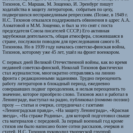
Тихонов, С. Маршак, М. Зощенко, И. Эренбург пишут
ходатайства в защиту литераторов, собратьев по цеху,
подвергшихся несправедливым репрессиям. (Позже, в 1949 г.
Н.С. Тихонов отказался поддерживать обвинения в адрес А.А.
Ахматовой и М.М. Зощенко, и был за это снят с поста
председателя Союза писателей СССР.) Его активная
зарубежная деятельность, общая атмосфера, сложившаяся в
стране, послужили поводом для преследования самого Н.
Тихонова. Но в 1939 году началась советско-финская война,
Тихонов, которому уже 45 лет, ушёл на фронт военкором.
С первых дней Великой Отечественной войны, как во время
недавней советско-финской, Николай Тихонов фактически
стал журналистом, многократно отправляясь на линию
фронта с редакционными заданиями. Трудно переоценить
работу литераторов в блокадный период, ежедневно
совершавших подвиг преодоления, и нельзя переоценить то
значение, которое приобрело слово. Тихонов жил и работал в
Ленинграде, выступал на радио, публиковал (помимо поэзии)
прозу — статьи и очерки, сотрудничал с газетами
«Ленинградская правда», «На защиту Ленинграда», «Красная
звезда», «На страже Родины», для которой подготовил свыше
ста материалов с передовой. За первый военный год кроме
стихов им было написано более сотни рассказов, очерков и
статей. Н.С. Тихонов руководил творческой группой