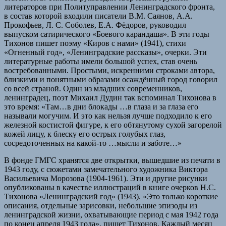
литераторов при Политуправлении Ленинградского фронта,
в состав которой входили писатели В.М. Саянов, А.А.
Прокофьев, Л. С. Соболев, Е.А. Фёдоров, руководил
выпуском сатирического «Боевого карандаша». В эти годы
Тихонов пишет поэму «Киров с нами» (1941), стихи
«Огненный год», «Ленинградские рассказы», очерки. Эти
литературные работы имели большой успех, став очень
востребованными. Простыми, искренними строками автора,
близкими и понятными образами осаждённый город говорил
со всей страной. Один из младших современников,
ленинградец, поэт Михаил Дудин так вспоминал Тихонова в
это время: «Там…в дни блокады …в глаза и за глаза его
называли могучим. И это как нельзя лучше подходило к его
железной костистой фигуре, к его обтянутому сухой загорелой
кожей лицу, к блеску его острых голубых глаз,
сосредоточенных на какой-то …мысли и заботе…»
В фонде ГМГС хранятся две открытки, вышедшие из печати в
1943 году, с сюжетами замечательного художника Виктора
Васильевича Морозова (1904-1961). Эти и другие рисунки
опубликованы в качестве иллюстраций в книге очерков Н.С.
Тихонова «Ленинградский год» (1943). «Это только короткие
описания, отдельные зарисовки, небольшие эпизоды из
ленинградской жизни, охватывающие период с мая 1942 года
по конец апреля 1943 года», пишет Тихонов. Каждый месяц