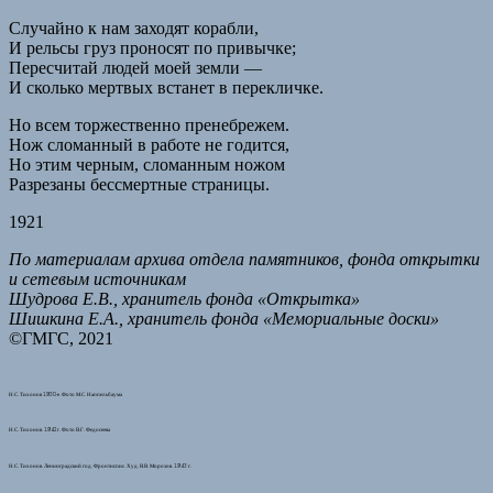
Случайно к нам заходят корабли,
И рельсы груз проносят по привычке;
Пересчитай людей моей земли —
И сколько мертвых встанет в перекличке.
Но всем торжественно пренебрежем.
Нож сломанный в работе не годится,
Но этим черным, сломанным ножом
Разрезаны бессмертные страницы.
1921
По материалам архива отдела памятников, фонда открытки
и сетевым источникам
Шудрова Е.В., хранитель фонда «Открытка»
Шишкина Е.А., хранитель фонда «Мемориальные доски»
©ГМГС, 2021
Н.С. Тихонов 1930-е. Фото М.С. Наппельбаума
Н.С. Тихонов. 1942 г. Фото В.Г. Федосеева
Н.С. Тихонов. Ленинградский год. Фронтиспис. Худ. В.В. Морозов. 1943 г.