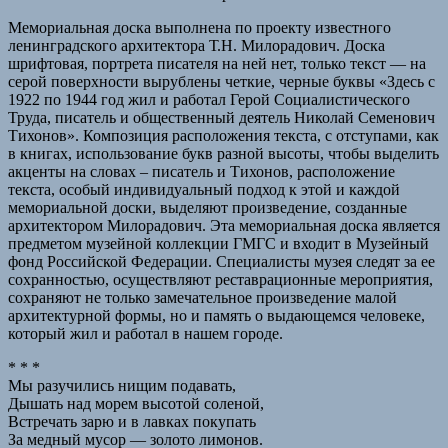
Мемориальная доска выполнена по проекту известного
ленинградского архитектора Т.Н. Милорадович. Доска
шрифтовая, портрета писателя на ней нет, только текст — на
серой поверхности вырублены четкие, черные буквы «Здесь с
1922 по 1944 год жил и работал Герой Социалистического
Труда, писатель и общественный деятель Николай Семенович
Тихонов». Композиция расположения текста, с отступами, как
в книгах, использование букв разной высоты, чтобы выделить
акценты на словах – писатель и Тихонов, расположение
текста, особый индивидуальный подход к этой и каждой
мемориальной доски, выделяют произведение, созданные
архитектором Милорадович. Эта мемориальная доска является
предметом музейной коллекции ГМГС и входит в Музейный
фонд Российской Федерации. Специалисты музея следят за ее
сохранностью, осуществляют реставрационные мероприятия,
сохраняют не только замечательное произведение малой
архитектурной формы, но и память о выдающемся человеке,
который жил и работал в нашем городе.
* * *
Мы разучились нищим подавать,
Дышать над морем высотой соленой,
Встречать зарю и в лавках покупать
За медный мусор — золото лимонов.