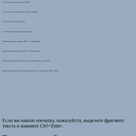
Н.С. Тихонов. Ленинградский год. 1943 г.
Н.С. Тихонов. Ленинградский год. 1943 г. Фрагмент
Н.С. Тихонов. Ленинградский год.
Н.С. Тихонов. Ленинградский год. Фрагмент.
Открытка. Ленинград в октябре 1942 г. Худ. В.В. Морозов.
Открытка. Ленинград в апреле 1943 г. Худ. В.В. Морозов.
Дом и мемориальная доска Н.С.Тихонову на Зверинской ул. Фото 2021 г.
Мемориальная доска Н.С.Тихонову на Зверинской ул. Установлена в 1981 г. Гранит.
Если вы нашли опечатку, пожалуйста, выделите фрагмент
текста и нажмите
Ctrl+Enter
.