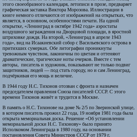
этого своеобразного календаря, летописи в прозе, предваряет
графическая заставка Виктора Морозова. Иллюстрации в
книге немного отличаются от изображений на открытках, что
является, в основном, особенностями печати. На одной
открытке, «Ленинград в октябре 1942 года» аэростаты
воздушного заграждения на Дворцовой площади, в яростной
штриховке дождя. На второй, «Ленинград в апреле 1943
года», вид на Исаакиевский собор с Васильевского острова в
притихших сумерках. Обе литографии проникнуты
тревожным чувством, лаконичны по цветам и оттеняют
драматические, трагические ноты очерков. Вместе с тем
авторы, писатель и художник, показывают не только подвиг
защитников, людей — под стать городу, но и сам Ленинград,
подчёркивая его мощь и величие.
В 1944 году Н.С. Тихонов отозван с фронта и назначен
председателем правления Союза писателей СССР. С этого
времени Тихонов живёт и трудится в Москве.
В память о Н.С. Тихонове на доме № 2/5 по Зверинской улице,
в котором писатель прожил 22 года, 19 ноября 1981 года была
открыта мемориальная доска. Решение «Об установлении
мемориальной доски Н.С. Тихонову» было принято
Исполкомом Ленинграда в 1980 году, на основании
постановления Совета Министров СССР от 1979 г.