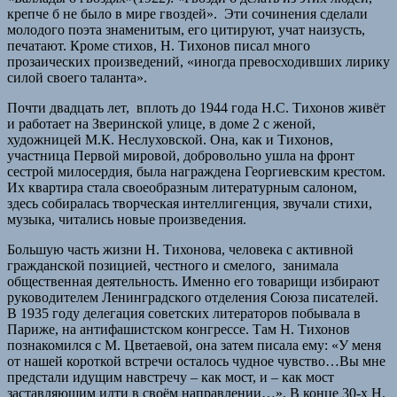
крепче б не было в мире гвоздей». Эти сочинения сделали
молодого поэта знаменитым, его цитируют, учат наизусть,
печатают. Кроме стихов, Н. Тихонов писал много
прозаических произведений, «иногда превосходивших лирику
силой своего таланта».
Почти двадцать лет, вплоть до 1944 года Н.С. Тихонов живёт
и работает на Зверинской улице, в доме 2 с женой,
художницей М.К. Неслуховской. Она, как и Тихонов,
участница Первой мировой, добровольно ушла на фронт
сестрой милосердия, была награждена Георгиевским крестом.
Их квартира стала своеобразным литературным салоном,
здесь собиралась творческая интеллигенция, звучали стихи,
музыка, читались новые произведения.
Большую часть жизни Н. Тихонова, человека с активной
гражданской позицией, честного и смелого, занимала
общественная деятельность. Именно его товарищи избирают
руководителем Ленинградского отделения Союза писателей.
В 1935 году делегация советских литераторов побывала в
Париже, на антифашистском конгрессе. Там Н. Тихонов
познакомился с М. Цветаевой, она затем писала ему: «У меня
от нашей короткой встречи осталось чудное чувство…Вы мне
предстали идущим навстречу – как мост, и – как мост
заставляющим идти в своём направлении…». В конце 30-х Н.