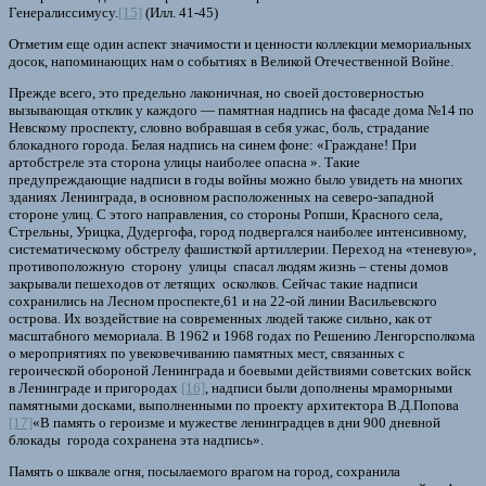
Генералиссимусу.
[15]
(Илл. 41-45)
Отметим еще один аспект значимости и ценности коллекции мемориальных
досок, напоминающих нам о событиях в Великой Отечественной Войне.
Прежде всего, это предельно лаконичная, но своей достоверностью
вызывающая отклик у каждого — памятная надпись на фасаде дома №14 по
Невскому проспекту, словно вобравшая в себя ужас, боль, страдание
блокадного города. Белая надпись на синем фоне: «Граждане! При
артобстреле эта сторона улицы наиболее опасна ». Такие
предупреждающие надписи в годы войны можно было увидеть на многих
зданиях Ленинграда, в основном расположенных на северо-западной
стороне улиц. С этого направления, со стороны Ропши, Красного села,
Стрельны, Урицка, Дудергофа, город подвергался наиболее интенсивному,
систематическому обстрелу фашисткой артиллерии. Переход на «теневую»,
противоположную сторону улицы спасал людям жизнь – стены домов
закрывали пешеходов от летящих осколков. Сейчас такие надписи
сохранились на Лесном проспекте,61 и на 22-ой линии Васильевского
острова. Их воздействие на современных людей также сильно, как от
масштабного мемориала. В 1962 и 1968 годах по Решению Ленгорсполкома
о мероприятиях по увековечиванию памятных мест, связанных с
героической обороной Ленинграда и боевыми действиями советских войск
в Ленинграде и пригородах
[16]
, надписи были дополнены мраморными
памятными досками, выполненными по проекту архитектора В.Д.Попова
[17]
«В память о героизме и мужестве ленинградцев в дни 900 дневной
блокады города сохранена эта надпись».
Память о шквале огня, посылаемого врагом на город, сохранила