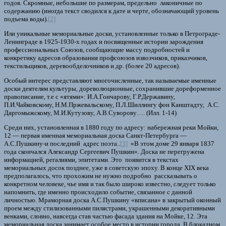
годов. Скромные, небольшие по размерам, предельно лаконичные по
содержанию (иногда текст сводился к дате и черте, обозначающий уровень
подъема воды).
[2]
Или уникальные мемориальные доски, установленные только в Петрограде-
Ленинграде в 1925-1930-х годах и посвященные истории зарождения
профессиональных Союзов, сообщающие массу подробностей и
конкретику адресов образования профсоюзов извозчиков, приказчиков,
текстильщиков, деревообделочников и др. (более 20 адресов).
Особый интерес представляют многочисленные, так называемые именные
доски деятелям культуры, дореволюционные, сохранившие дореформенное
правописание, т.е с «ятями»: И.А.Гончарову, Г.Р.Державину,
П.И.Чайковскому, Н.М.Пржевальскому, П.Л.Шиллингу фон Канштадту, А.С.
Даргомыжскому, М.И.Кутузову, А.В.Суворову…. (Илл. 1-14)
Среди них, установленная в 1880 году по адресу: набережная реки Мойки,
12 — первая именная мемориальная доска Санкт-Петербурга —
А.С.Пушкину-и последний адрес поэта..
[3]
«В этом доме 29 января 1837
года скончался Александр Сергеевич Пушкин». Доска не перегружена
информацией, регалиями, эпитетами. Это появится в текстах
мемориальных досок позднее, уже в советскую эпоху. В конце XIX века
предполагалось, что прохожим не нужно подробно рассказывать о
конкретном человеке, чье имя и так было широко известно, следует только
напомнить, где именно происходило событие, связанное с данной
личностью. Мраморная доска А.С.Пушкину «вписана» в закрытый оконный
проем между стилизованными пилястрами, украшенными декоративными
венками, словно, навсегда став частью фасада здания на Мойке, 12. Эта
мемориальная доска занимает особое место в истории города. В блокадном