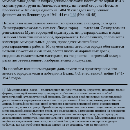
мемориальная доска на поврежденном осколками постаменте одной из 4-х
скульптурных групп на Аничковом мосту, на четной стороне Невского
проспекта: «Это следы одного из 148478 снарядов выпущенных
фашистами по Ленинграду в 1941-44 гг.»
[18]
(Илл. 46-48)
Несмотря на колоссальное количество вражеских снарядов, сила духа
Ленинградцев оказалась сильнее. Люди, город — выстояли. Созидательная
деятельность Музея городской скульптуры, не прекращающаяся в годы
Великой Отечественной войны, продолжается. По-прежнему, пополняется
коллекция мемориальных досок, проводятся масштабные
реставрационные работы. Монументальная летопись города обогащается
новыми сюжетами и именами, растет число мемориальных досок,
созданных талантливыми мастерами, их творчество – огромный вклад в
развитие отечественного изобразительного искусства.
Но с особым волнением отдадим дань памяти тем произведениям, что
вместе с городом жили и победили в Великой Отечественной войне 1941-
1945 годов.
[1]
Мемориальная доска – произведение монументального искусства, памятник малой
формы, имеющий только ему присущие особенности и этим ценен как особый
исторический, художественный феномен. Основными особенностями мемориальной
доски является неразрывная связь с местом установки. Она конкретизирует событие,
аспект, биографию той или иной личности в непосредственной связи с конкретным
зданием, адресом в городе. Преобладающим компонентом в композиционном решении
мемориальной доски является текст, его содержание, размещение шрифта на плоскости,
его выразительность.Мемориальная доска — это синтез архитектуры, литературы,
декоративных элементов, индивидуального авторского почерка. Мемориальная доска
наиболее актуальный памятник, способный быстро откликаться на происходящие
события, так как требуется меньше затрат на ее создание, чем на монумент.