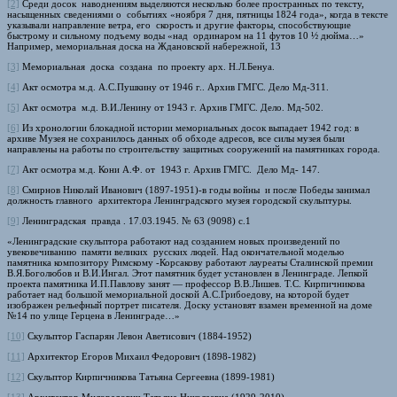
[2]
Среди досок наводнениям выделяются несколько более пространных по тексту,
насыщенных сведениями о событиях «ноября 7 дня, пятницы 1824 года», когда в тексте
указывали направление ветра, его скорость и другие факторы, способствующие
быстрому и сильному подъему воды «над ординаром на 11 футов 10 ½ дюйма…»
Например, мемориальная доска на Ждановской набережной, 13
[3]
Мемориальная доска создана по проекту арх. Н.Л.Бенуа.
[4]
Акт осмотра м.д. А.С.Пушкину от 1946 г.. Архив ГМГС. Дело Мд-311.
[5]
Акт осмотра м.д. В.И.Ленину от 1943 г. Архив ГМГС. Дело. Мд-502.
[6]
Из хронологии блокадной истории мемориальных досок выпадает 1942 год: в
архиве Музея не сохранилось данных об обходе адресов, все силы музея были
направлены на работы по строительству защитных сооружений на памятниках города.
[7]
Акт осмотра м.д. Кони А.Ф. от 1943 г. Архив ГМГС. Дело Мд- 147.
[8]
Смирнов Николай Иванович (1897-1951)-в годы войны и после Победы занимал
должность главного архитектора Ленинградского музея городской скульптуры.
[9]
Ленинградская правда . 17.03.1945. № 63 (9098) с.1
«Ленинградские скульптора работают над созданием новых произведений по
увековечиванию памяти великих русских людей. Над окончательной моделью
памятника композитору Римскому -Корсакову работают лауреаты Сталинской премии
В.Я.Боголюбов и В.И.Ингал. Этот памятник будет установлен в Ленинграде. Лепкой
проекта памятника И.П.Павлову занят — профессор В.В.Лишев. Т.С. Кирпичникова
работает над большой мемориальной доской А.С.Грибоедову, на которой будет
изображен рельефный портрет писателя. Доску установят взамен временной на доме
№14 по улице Герцена в Ленинграде…»
[10]
Скульптор Гаспарян Левон Аветисович (1884-1952)
[11]
Архитектор Егоров Михаил Федорович (1898-1982)
[12]
Скульптор Кирпичникова Татьяна Сергеевна (1899-1981)
[13]
Архитектор Милорадович Татьяна Николаевна (1929-2010)