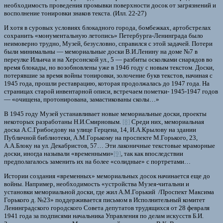
необходимость проведения промывки поверхности досок от загрязнений и
восполнение тонировки знаков текста. (Илл. 22-27)
И хотя в суровых условиях блокадного города, бомбежках, артобстрелах
сохранить «монументальную летопись» Петербурга-Ленинграда было
неимоверно трудно, Музей, безусловно, справился с этой задачей. Потери
были минимальны — мемориальные доски В.И.Ленину на доме №7 в
переулке Ильича и на Херсонской ул., 5 — разбиты осколками снарядов во
время блокады, но возобновлены уже в 1946 году с новым текстом. Доски,
потерявшие за время войны тонировки, золочение букв текстов, начиная с
1945 года, прошли реставрацию, которая продолжалась до 1947 года. На
страницах старой инвентарной описи, встречаем пометки- 1945-1947 годов
— «очищена, протонирована, замастикованы сколы…»
В 1945 году Музей устанавливает новые мемориальные доски, проекты
некоторых разработаны Н.И.Смирновым.
[8]
Среди них, мемориальная
доска А.С.Грибоедову на улице Герцена, 14, И.А.Крылову на здании
Публичной библиотеки, А.М.Горькому на проспекте М.Горького, 23,
А.А.Блоку на ул. Декабристов, 57… Эти лаконичные текстовые мраморные
доски, иногда называли «временными»
[9]
, так как впоследствии
предполагалось заменить их на более «солидные» с портретами…
Истории создания «временных» мемориальных досок начинается еще до
войны. Например, необходимость «устройства Музея-читальни и
установки мемориальной доски, где жил А.М.Горький /Проспект Максима
Горького д. №23» поддерживается письмом в Исполнительный комитет
Ленинградского городского Совета депутатов трудящихся от 28 февраля
1941 года за подписями начальника Управления по делам искусств Б.И.