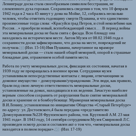
Ленинграде доска стала своеобразным символом бесстрашия, не
сломленного духа горожан. Сохранились сведения о том, что 10 февраля
1942 года в 2 часа 45 минут у дома на Мойке, 12, собрались несколько
человек, чтобы отметить годовщину смерти Пушкина, и что единственно
произнесенные тогда слова: «Красуйся град Петров, и стой неколебимо как
Россия…» приобрели новый, всепобеждающий смысл… . В период войны
эта мемориальная доска не была снята с фасада. Всю блокаду она
находилась на историческом месте. Актом Музея от 08.02.1946 года о
сохранности доски зафиксировано, что доска на месте, повреждений не
получила.
[4]
(Илл. 15-16) Имя Пушкина, начертанное на мраморе
мемориальной доски — стало нашей общей меморией, опорой в страшные
блокадные дни, отражением особой памяти места.
Работа по учету мемориальных досок, фиксация их состояния, начатая в
1939 году не прекращалась в военное время. Сотрудники музея
устанавливали непосредственные контакты с лицами, отвечающими за
домовое имущество – домоуправами/управдомами. Эти люди, как правило,
брали под свою личную ответственность мемориальные доски,
установленные на домах, находящихся в их ведении. Зачастую наиболее
верным способом сохранить от разрушения было снятие мемориальной
доски и хранение ее в бомбоубежище. Мраморная мемориальная доска
В.И.Ленину, установленная по инициативе Общества «Старый Петербург»
по адресу: ул. Достоевского,4 была передана «представителю
Домоуправления №228 Фрунзенского района, тов. Кругловой А.М. 23 мая
1941 года». В 1943 году, 14 сентября сотрудником Музея Смирновой Л.С.
произведен осмотр доски и составлен акт о том что, «мемориальная доска
находится в полном порядке».
[5]
(Илл. 17-19)