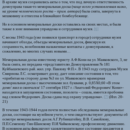
В архиве музея сохранились акты о том, что под личную ответственность
домоуправа такая-то мемориальная доска (
чаще всего установленная низко,
на уровне человеческого роста – прим. автора
) была снята, завернута в
мешковину и отнесена в ближайшее бомбоубежище.
Но в основном мемориальные доски оставались на своих местах, и были
также в зоне внимания управдома и сотрудников музея.
[6]
С весны 1943 года (уже появился транспорт в городе) сотрудники музея
начинают обходы, объезды мемориальных досок, фиксируя их
сохранность, возобновляя налаженные контакты с домоуправами, к
сожалению, во многих случаях новыми…
Мемориальная доска известному юристу А.Ф.Кони на ул. Маяковского, 3, не
была снята, но передана «представителю Домоуправления № 181
Куйбышевского рай. жил. упр. Павлову Ф.П.». В 1943 году сотрудник Музея
Смирнова Л.С. осматривает доску, дает описание состояния в том, что
«прибитая на сторону дома №3 по ул. Маяковского мраморная
мемориальная доска с высеченными зол. буквами, р. 0,85Х0,60 «В этом
доме/ жил и скончался/ 17 сентября 1927 г. /Анатолий Федорович/ Кони»-
находится в запущенном состоянии, позолота – сошла, имеется пробоина
над словом Федорович. Доска сдана под охрану управдома».
[7]
(Илл. 20-
21)
В течение 1943-1944 годов почти полностью обследованы мемориальные
доски, состоящие на музейном учете, о чем свидетельствуют документы об
осмотре мемориальных досок А.Г.Рубинштейну, В.В. Самойлову,
П.П.Семенову-Тян-Шанскому П.И.Чайковскому, профсоюзному движению.
В основном акты фиксируют удовлетворительное состояние предметов и