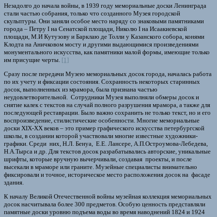
Незадолго до начала войны, в 1939 году мемориальные доски Ленинграда
стали частью собрания, только что созданного Музея городской
скульптуры. Они заняли особое место наряду со знаковыми памятниками
города – Петру I на Сенатской площади, Николю I на Исаакиевской
площади, М.И Кутузову и Барклаю де Толли у Казанского собора, конями
Клодта на Аничковом мосту и другими выдающимися произведениями
монументального искусства, как памятники малой формы, имеющие только
им присущие черты.
[1]
Сразу после передачи Музею мемориальных досок города, началась работа
по их учету и фиксации состояния. Сохранность некоторых старинных
досок, выполненных из мрамора, была признана частью
неудовлетворительной. Сотрудники Музея выполняли обмеры досок и
снятие калек с текстов на случай полного разрушения мрамора, а также для
последующей реставрации. Было важно сохранить не только текст, но и его
воспроизведение, стилистические особенности. Многие мемориальные
доски XIX-XX веков – это пример графического искусства петербургской
школы, в создании которой участвовали многие известные художники-
графики. Среди них, Н.Л. Бенуа, Е.Е. Лансере, А.П.Остроумова-Лебедева,
Н.А.Тырса и др. Для текстов досок разрабатывались авторские, уникальные
шрифты, которые вручную вычерчивали, создавая проекты, и после
высекали в мраморе или граните. Музейные специалисты внимательно
фиксировали и точное, историческое место расположения досок на фасаде
здания.
К началу Великой Отечественной войны музейная коллекция мемориальных
досок насчитывала более 300 предметов. Особую ценность представляли
памятные доски уровню подъема воды во время наводнений 1824 и 1924