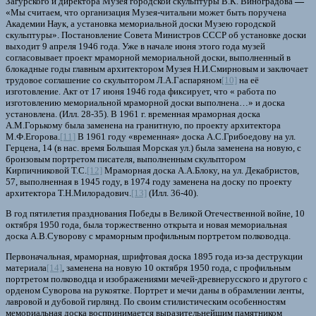
Загурского и директора Музея городской скульптуры В.К. Виноградова
—
«Мы считаем, что организация Музея-читальни может быть поручена
Академии Наук, а установка мемориальной доски Музею городской
скульптуры». Постановление Совета Министров СССР об установке доски
выходит 9 апреля 1946 года. Уже в начале июня этого года музей
согласовывает проект мраморной мемориальной доски, выполненный в
блокадные годы главным архитектором Музея Н.И.Смирновым и заключает
трудовое соглашение со скульптором Л.А.Гаспаряном
[10]
на её
изготовление. Акт от 17 июня 1946 года фиксирует, что « работа по
изготовлению мемориальной мраморной доски выполнена…» и доска
установлена. (Илл. 28-35). В 1961 г. временная мраморная доска
А.М.Горькому была заменена на гранитную, по проекту архитектора
М.Ф.Егорова.
[11]
В 1961 году «временная» доска А.С.Грибоедову на ул.
Герцена, 14 (в нас. время Большая Морская ул.) была заменена на новую, с
бронзовым портретом писателя, выполненным скульптором
Кирпичниковой Т.С.
[12]
Мраморная доска А.А.Блоку, на ул. Декабристов,
57, выполненная в 1945 году, в 1974 году заменена на доску по проекту
архитектора Т.Н.Милорадович.
[13]
(Илл. 36-40).
В год пятилетия празднования Победы в Великой Отечественной войне, 10
октября 1950 года, была торжественно открыта и новая мемориальная
доска А.В.Суворову с мраморным профильным портретом полководца.
Первоначальная, мраморная, шрифтовая доска 1895 года из-за деструкции
материала
[14]
, заменена на новую 10 октября 1950 года, с профильным
портретом полководца и изображениями мечей-древнерусского и другого с
орденом Суворова на рукоятке. Портрет и мечи даны в обрамлении ленты,
лавровой и дубовой гирлянд. По своим стилистическим особенностям
мемориальная доска воспринимается выразительнейшим памятником