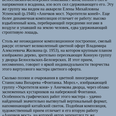
напряжения и всадника, изо всех сил сдерживающего его. Эту
же группу мы видим на акварели Елены Михайловны
Успенской (р.1946) «Аничков мост. Укротители коней». Еще
более динамичная композиция отличает ее работу: высоко
вздыбленный конь, перебирающий передними ногами в
воздухе и упавший на землю человек, едва удерживающий
строптивую лошадь.
Столь же неожиданное композиционное построение, смелый
ракурс отличает великолепный цветной офорт Владимира
Алексеевича Жилкина (р. 1953), на котором крупным планом
изображено дерево, зрительно пересекающее Конную группу
у дворца Белосельских-Белозерских. И этот прием,
несомненно, говорит о яркой индивидуальности творчества
этого виртуозного мастера цветного офорта.
Сколько поэзии и очарования в цветной линогравюре
Станислава Вихарева «Фонтанка. Мороз.», изображающей
группу «Укротителя коня» у Аничкова дворца, через облако
заснеженных кустарников на набережной Фонтанки.
Особенность графических работ этого мастера – удачно
найденный значительно вытянутый вертикальный формат,
напоминающий китайский свиток. Подобная композиция,
художественный прием отличает и его вторую работу
«Аничков мост», на которой автор запечатлел ту же