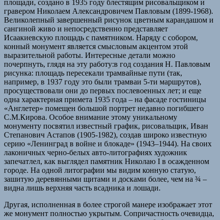
площади, создано в 1935 году блестящим рисовальщиком и
гравером Николаем Александровичем Павловым (1899-1968).
Великолепный завершенный рисунок цветным карандашом и
сангиной живо и непосредственно представляет
Исаакиевскую площадь с памятником. Наряду с собором,
конный монумент является смысловым акцентом этой
выразительной работы. Интересные детали можно
почерпнуть, глядя на эту работу:в год создания Н. Павловым
рисунка: площадь пересекали трамвайные пути (так,
например, в 1937 году это были трамваи 5-ти маршрутов),
просуществовали они до первых послевоенных лет; и еще
одна характерная примета 1935 года – на фасаде гостиницы
«Англетер» помещен большой портрет недавно погибшего
С.М.Кирова. Особое внимание этому уникальному
монументу посвятил известный график, рисовальщик, Иван
Степанович Астапов (1905-1982), создав широко известную
серию «Ленинград в войне и блокаде» (1943–1944). На своих
лаконичных черно-белых авто-литографиях художник
запечатлел, как выглядел памятник Николаю I в осажденном
городе. На одной литографии мы видим конную статую,
зашитую деревянными щитами и досками более, чем на ¾ –
видна лишь верхняя часть всадника и лошади.
Другая, исполненная в более строгой манере изображает этот
же монумент полностью укрытым. Сопричастность очевидца,