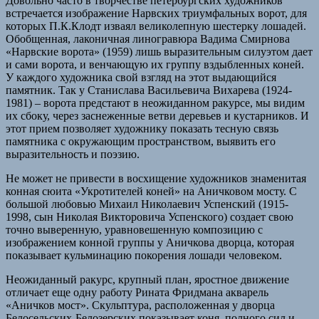
Довольно часто в творчестве петербургских художников
встречается изображение Нарвских триумфальных ворот, для
которых П.К.Клодт изваял великолепную шестерку лошадей.
Обобщенная, лаконичная линогравюра Вадима Смирнова
«Нарвские ворота» (1959) лишь выразительным силуэтом дает
и сами ворота, и венчающую их группу вздыбленных коней.
У каждого художника свой взгляд на этот выдающийся
памятник. Так у Станислава Васильевича Вихарева (1924-
1981) – ворота предстают в неожиданном ракурсе, мы видим
их сбоку, через заснеженные ветви деревьев и кустарников. И
этот прием позволяет художнику показать тесную связь
памятника с окружающим пространством, выявить его
выразительность и поэзию.
Не может не привести в восхищение художников знаменитая
конная сюита «Укротителей коней» на Аничковом мосту. С
большой любовью Михаил Николаевич Успенский (1915-
1998, сын Николая Викторовича Успенского) создает свою
точно выверенную, уравновешенную композицию с
изображением конной группы у Аничкова дворца, которая
показывает кульминацию покорения лошади человеком.
Неожиданный ракурс, крупный план, яростное движение
отличает еще одну работу Рината Фридмана акварель
«Аничков мост». Скульптура, расположенная у дворца
Белосельских-Белозерских показывает коня, полного сил и