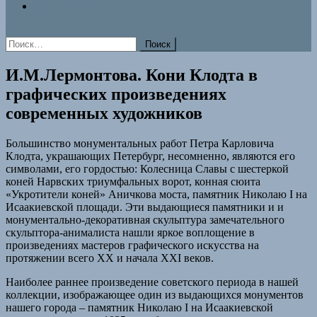
Знаки памяти
Найти:
И.М.Лермонтова. Кони Клодта в
графических произведениях
современных художников
Большинство монументальных работ Петра Карловича
Клодта, украшающих Петербург, несомненно, являются его
символами, его гордостью: Колесница Славы с шестеркой
коней Нарвских триумфальных ворот, конная сюита
«Укротители коней» Аничкова моста, памятник Николаю I на
Исаакиевской площади. Эти выдающиеся памятники и и
монументально-декоративная скульптура замечательного
скульптора-анималиста нашли яркое воплощение в
произведениях мастеров графического искусства на
протяжении всего XX и начала XXI веков.
Наиболее раннее произведение советского периода в нашей
коллекции, изображающее один из выдающихся монументов
нашего города – памятник Николаю I на Исаакиевской