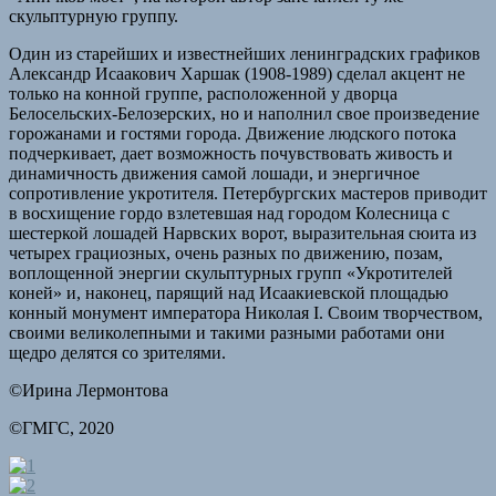
скульптурную группу.
Один из старейших и известнейших ленинградских графиков
Александр Исаакович Харшак (1908-1989) сделал акцент не
только на конной группе, расположенной у дворца
Белосельских-Белозерских, но и наполнил свое произведение
горожанами и гостями города. Движение людского потока
подчеркивает, дает возможность почувствовать живость и
динамичность движения самой лошади, и энергичное
сопротивление укротителя. Петербургских мастеров приводит
в восхищение гордо взлетевшая над городом Колесница с
шестеркой лошадей Нарвских ворот, выразительная сюита из
четырех грациозных, очень разных по движению, позам,
воплощенной энергии скульптурных групп «Укротителей
коней» и, наконец, парящий над Исаакиевской площадью
конный монумент императора Николая I. Своим творчеством,
своими великолепными и такими разными работами они
щедро делятся со зрителями.
©Ирина Лермонтова
©ГМГС, 2020