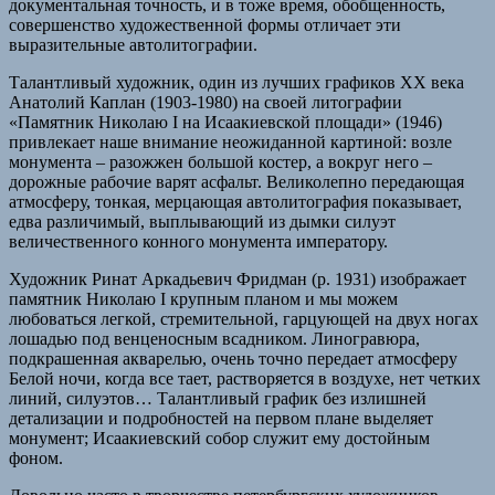
документальная точность, и в тоже время, обобщенность,
совершенство художественной формы отличает эти
выразительные автолитографии.
Талантливый художник, один из лучших графиков XX века
Анатолий Каплан (1903-1980) на своей литографии
«Памятник Николаю I на Исаакиевской площади» (1946)
привлекает наше внимание неожиданной картиной: возле
монумента – разожжен большой костер, а вокруг него –
дорожные рабочие варят асфальт. Великолепно передающая
атмосферу, тонкая, мерцающая автолитография показывает,
едва различимый, выплывающий из дымки силуэт
величественного конного монумента императору.
Художник Ринат Аркадьевич Фридман (р. 1931) изображает
памятник Николаю I крупным планом и мы можем
любоваться легкой, стремительной, гарцующей на двух ногах
лошадью под венценосным всадником. Линогравюра,
подкрашенная акварелью, очень точно передает атмосферу
Белой ночи, когда все тает, растворяется в воздухе, нет четких
линий, силуэтов… Талантливый график без излишней
детализации и подробностей на первом плане выделяет
монумент; Исаакиевский собор служит ему достойным
фоном.